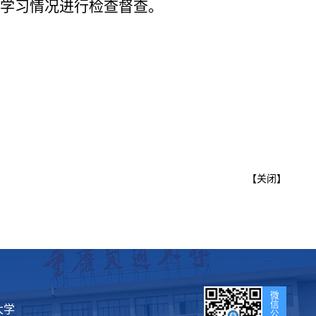
学习情况进行检查督查。
【
关闭
】
微
信
通大学
公