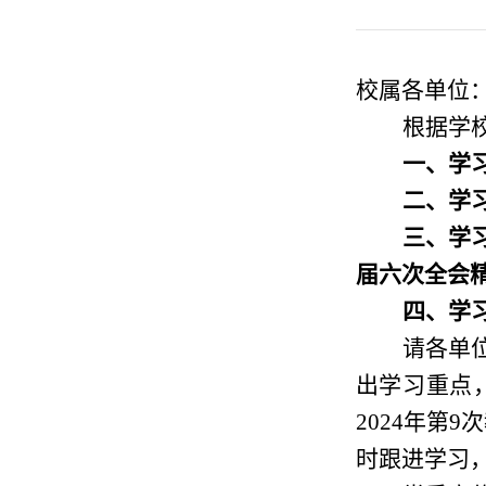
校属各单位
根据学
一、学
二、学
三、学
届六次全会
四、学
请
各单
出学习重点
2024年第
时跟进学习