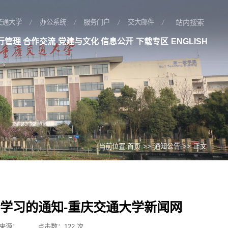
站内搜索
交通大学
办公系统
服务门户
交大邮件
行管理
合作交流
党建与文化
信息公开
下载专区
ENGLISH
当前位置:
首页
>>
通知公告
>>
正文
论学习的通知-重庆交通大学新闻网
来源：
点击数：
122
次