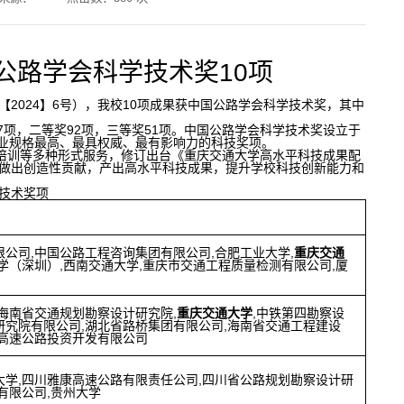
公路学会科学技术奖10项
2024】6号），我校10项成果获中国公路学会科学技术奖，其中
7项，二等奖92项，三等奖51项。中国公路学会科学技术奖设立于
行业规格最高、最具权威、最有影响力的科技奖项。
培训等多种形式服务，修订出台《重庆交通大学高水平科技成果配
，做出创造性贡献，产出高水平科技成果，提升学校科技创新能力和
学技术奖项
公司,中国公路工程咨询集团有限公司,合肥工业大学,
重庆交通
学（深圳）,西南交通大学,重庆市交通工程质量检测有限公司,厦
海南省交通规划勘察设计研究院,
重庆交通大学
,中铁第四勘察设
研究院有限公司,湖北省路桥集团有限公司,海南省交通工程建设
城高速公路投资开发有限公司
大学,四川雅康高速公路有限责任公司,四川省公路规划勘察设计研
有限公司,贵州大学