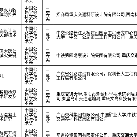
术奖
中国公
基水力致
二
路学会
体防控关
等
招商局重庆交通科研设计院有限公司,西南科
科学技
奖
术奖
中国公
震设计理
二
路学会
中交公路长江大桥建设国家工程研究中心
关键技术
等
科学技
大学
，中交一公局第三工程有限公司，重
奖
术奖
中国公
区大跨公
二
路学会
减灾关键
等
中铁第四勘察设计院集团有限公司,
重庆交
科学技
奖
术奖
中国公
二
路学会
广东省公路建设有限公司，保利长大工程
儿
等
科学技
工程局有限公司
奖
术奖
中国公
智能检测
二
路学会
重庆交通大学
,重庆市测绘科学技术研究院
术研发及
等
科学技
司,秦皇岛市交通运输局,重庆文高科技有限
奖
术奖
中国公
三
固混凝土
路学会
广西交科集团有限公司,中国矿业大学,中
等
术研究
科学技
交通养护科技集团有限公司
奖
术奖
中国公
隧道开挖
三
路学会
蜀道投资集团有限责任公司，
重庆交通大